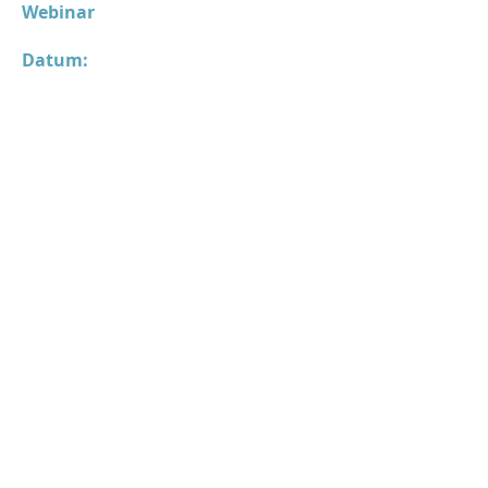
Webinar
Datum:
Prijs:
Door:
Tine Van Ingelgem
,
psycholoog en psychotherapeut,
Inschrijven