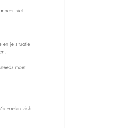
nneer niet.
 en je situatie 
en. 
 steeds moet 
 Ze voelen zich 