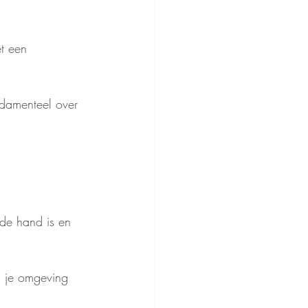
t een 
ndamenteel over 
 de hand is en 
s je omgeving 