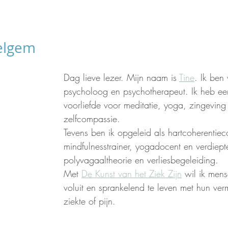
gelgem
Dag lieve lezer. Mijn naam is 
Tine
. Ik ben
psycholoog en psychotherapeut. Ik heb ee
voorliefde voor meditatie, yoga, zingeving
zelfcompassie. 
Tevens ben ik opgeleid als hartcoherentiec
mindfulnesstrainer, yogadocent en verdiept
polyvagaaltheorie en verliesbegeleiding. 
Met 
De Kunst van het Ziek Zijn
 wil ik men
voluit en sprankelend te leven met hun ver
ziekte of pijn.