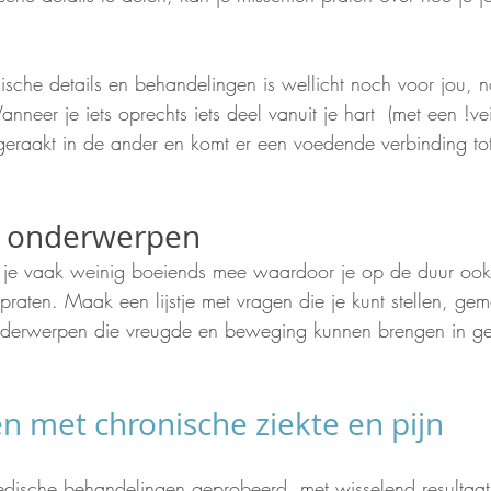
sche details en behandelingen is wellicht noch voor jou, 
nneer je iets oprechts iets deel vanuit je hart  (met een !vei
 geraakt in de ander en komt er een voedende verbinding tot
et onderwerpen
k je vaak weinig boeiends mee waardoor je op de duur ook 
praten. Maak een lijstje met vragen die je kunt stellen, ge
onderwerpen die vreugde en beweging kunnen brengen in g
en met chronische ziekte en pijn
edische behandelingen geprobeerd, met wisselend resultaat