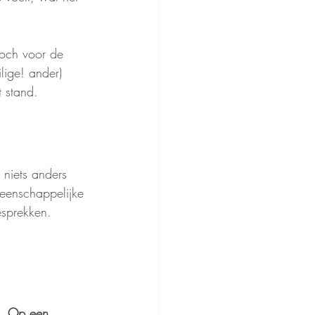
noch voor de 
lige! ander) 
 stand. 
niets anders 
meenschappelijke 
esprekken.
. 
Op een 