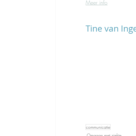
Meer info
Tine van In
communicatie
Omgaan met ziekte