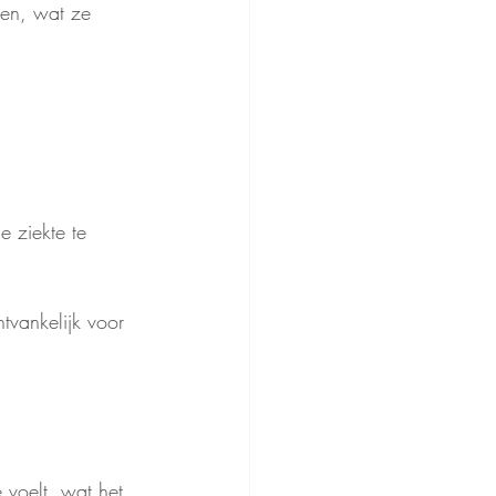
den, wat ze 
e ziekte te 
vankelijk voor 
 voelt, wat het 