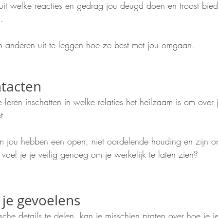
it welke reacties en gedrag jou deugd doen en troost bie
. 
n anderen uit te leggen hoe ze best met jou omgaan.
ntacten
e leren inschatten in welke relaties het heilzaam is om over j
t. 
jou hebben een open, niet oordelende houding en zijn ont
voel je je veilig genoeg om je werkelijk te laten zien? 
 je gevoelens
che details te delen, kan je misschien praten over hoe je je