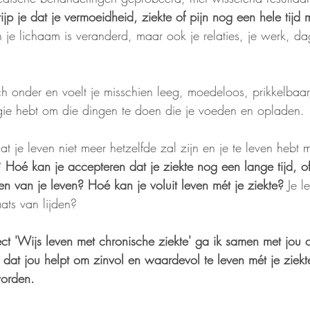
p je dat je vermoeidheid, ziekte of pijn nog een hele tijd 
n je lichaam is veranderd, maar ook je relaties, je werk, dag
sch onder en voelt je misschien leeg, moedeloos, prikkelbaa
gie hebt om die dingen te doen die je voeden en opladen.
at je leven niet meer hetzelfde zal zijn en je te leven hebt m
?
 Hoé kan je accepteren dat je ziekte nog een lange tijd, o
ken van je leven? Hoé kan je voluit leven mét je ziekte? 
Je l
aats van lijden?
aject 'Wijs leven met chronische ziekte' ga ik samen met jou
ie dat jou helpt om zinvol en waardevol te leven mét je ziekt
worden.