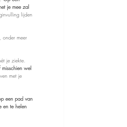
met je mee zal 
invulling lijden 
r, onder meer 
ét je ziekte. 
f misschien wel 
even met je 
 op een pad van 
e en te helen 