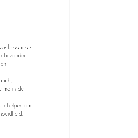
 werkzaam als 
n bijzondere 
 en 
oach, 
e me in de 
sen helpen om 
moeidheid, 