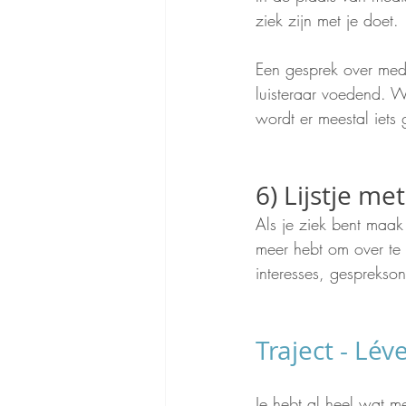
ziek zijn met je doet. 
Een gesprek over medi
luisteraar voedend. Wa
wordt er meestal iets
6) Lijstje m
Als je ziek bent maa
meer hebt om over te 
interesses, gespreks
Traject - Lév
Je hebt al heel wat m